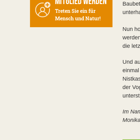
MITGLIED WERDEN
Baubet
Treten Sie ein für
unterh
Mensch und Natur!
Nun ho
werden
die le
Und au
einmal
Nistka
der Vo
unters
Im Nam
Monika