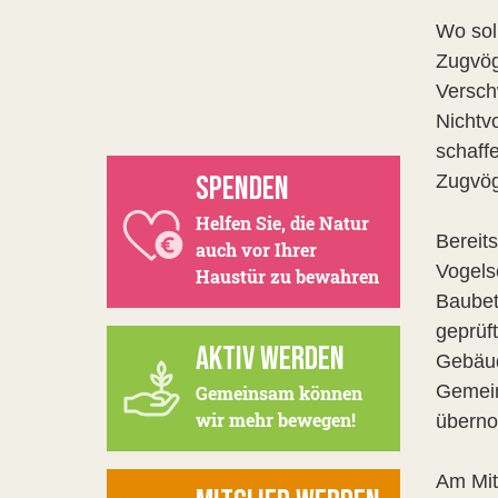
Wo sol
Zugvög
Versch
Nichtv
schaff
SPENDEN
Zugvög
Helfen Sie, die Natur
Bereit
auch vor Ihrer
Vogels
Haustür zu bewahren
Baubet
geprüf
AKTIV WERDEN
Gebäud
Gemein
Gemeinsam können
wir mehr bewegen!
überno
Am Mit