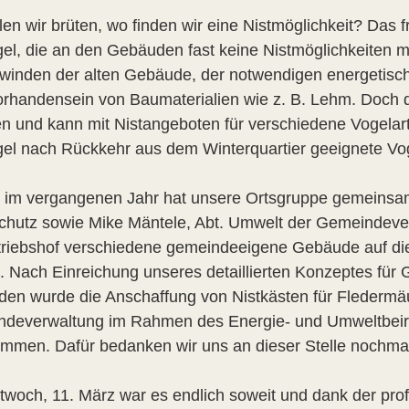
len wir brüten, wo finden wir eine Nistmöglichkeit? Das 
el, die an den Gebäuden fast keine Nistmöglichkeiten m
winden der alten Gebäude, der notwendigen energeti
orhandensein von Baumaterialien wie z. B. Lehm. Doch d
en und kann mit Nistangeboten für verschiedene Vogela
el nach Rückkehr aus dem Winterquartier geeignete Vo
s im vergangenen Jahr hat unsere Ortsgruppe gemeinsa
chutz sowie Mike Mäntele, Abt. Umwelt der Gemeindeve
riebshof verschiedene gemeindeeigene Gebäude auf die
t. Nach Einreichung unseres detaillierten Konzeptes fü
en wurde die Anschaffung von Nistkästen für Fledermä
deverwaltung im Rahmen des Energie- und Umweltbeira
mmen. Dafür bedanken wir uns an dieser Stelle nochmals
twoch, 11. März war es endlich soweit und dank der prof