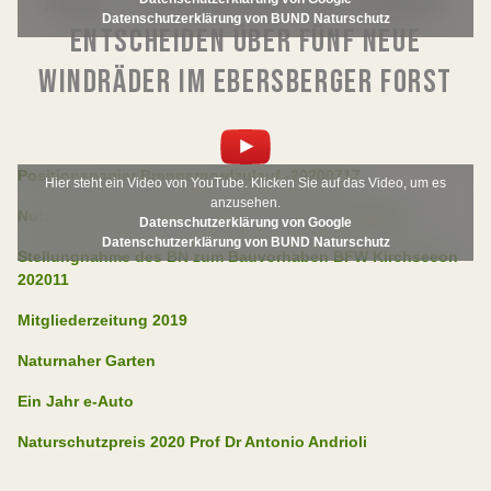
NEIN? - BÜRGERINNEN UND BÜRGER
Datenschutzerklärung von BUND Naturschutz
ENTSCHEIDEN ÜBER FÜNF NEUE
WINDRÄDER IM EBERSBERGER FORST
Positionspapier Brennernordzulauf -20200717
Hier steht ein Video von YouTube. Klicken Sie auf das Video, um es
anzusehen.
Nutzungsordnung Streuobstwiese Forstinning-2021
Datenschutzerklärung von Google
Datenschutzerklärung von BUND Naturschutz
Stellungnahme des BN zum Bauvorhaben BFW Kirchseeon
202011
Mitgliederzeitung 2019
Naturnaher Garten
Ein Jahr e-Auto
Naturschutzpreis 2020 Prof Dr Antonio Andrioli