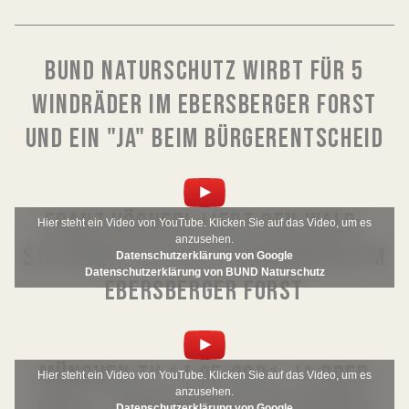
BUND NATURSCHUTZ WIRBT FÜR 5
WINDRÄDER IM EBERSBERGER FORST
UND EIN "JA" BEIM BÜRGERENTSCHEID
FRANZ HÖCHERL LIEBT DEN WALD:
Hier steht ein Video von YouTube. Klicken Sie auf das Video, um es
anzusehen.
STATEMENT ZU DEN 5 WINDRÄDERN IM
Datenschutzerklärung von Google
Datenschutzerklärung von BUND Naturschutz
EBERSBERGER FORST
MÜNCHEN TV 14.05.2021: JA ODER
Hier steht ein Video von YouTube. Klicken Sie auf das Video, um es
anzusehen.
Datenschutzerklärung von Google