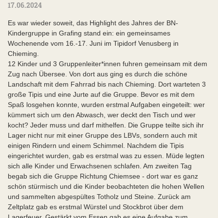
17.06.2024
Es war wieder soweit, das Highlight des Jahres der BN-
Kindergruppe in Grafing stand ein: ein gemeinsames
Wochenende vom 16.-17. Juni im Tipidorf Venusberg in
Chieming.
12 Kinder und 3 Gruppenleiter*innen fuhren gemeinsam mit dem
Zug nach Übersee. Von dort aus ging es durch die schöne
Landschaft mit dem Fahrrad bis nach Chieming. Dort warteten 3
große Tipis und eine Jurte auf die Gruppe. Bevor es mit dem
Spaß losgehen konnte, wurden erstmal Aufgaben eingeteilt: wer
kümmert sich um den Abwasch, wer deckt den Tisch und wer
kocht? Jeder muss und darf mithelfen. Die Gruppe teilte sich ihr
Lager nicht nur mit einer Gruppe des LBVs, sondern auch mit
einigen Rindern und einem Schimmel. Nachdem die Tipis
eingerichtet wurden, gab es erstmal was zu essen. Müde legten
sich alle Kinder und Erwachsenen schlafen. Am zweiten Tag
begab sich die Gruppe Richtung Chiemsee - dort war es ganz
schön stürmisch und die Kinder beobachteten die hohen Wellen
und sammelten abgespültes Totholz und Steine. Zurück am
Zeltplatz gab es erstmal Würstel und Stockbrot über dem
Lagerfeuer. Gestärkt vom Essen gab es eine Aufgabe zum