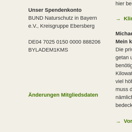
hier b
Unser Spendenkonto
BUND Naturschutz in Bayern
→ Kli
e.V., Kreisgruppe Ebersberg
Michae
Mein k
DE04 7025 0150 0000 888206
Die pr
BYLADEM1KMS
getan 
benöti
Kilowa
viel hö
muss d
Änderungen Mitgliedsdaten
nämlic
bedeck
→ Vor