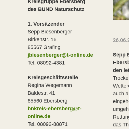
Kreisgruppe Ebersberg
des BUND Naturschutz
1. Vorsitzender
Sepp Biesenberger
26.06.
Birkenstr. 16
85567 Grafing
Sepp 
jbiesenberger@t-online.de
Ebersb
Tel: 08092-4381
den le
Kreisgeschäftsstelle
Trocke
Regina Wegemann
Wetter
Baldestr. 41
auch a
85560 Ebersberg
eingeh
bnkreis-ebersberg@t-
umgehe
online.de
Rettun
Tel. 08092-88871
das Th