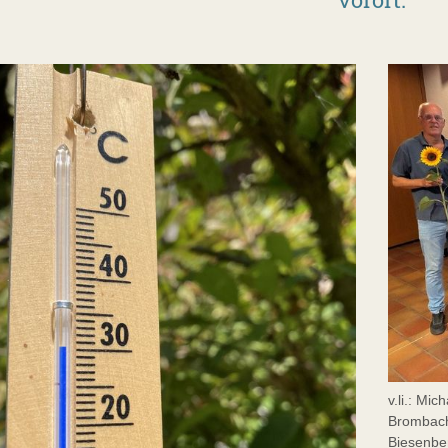
v.li.: Mi
Brombach
Biesenbe